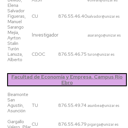
eolivan@unizar.es
Elena
Salvador
Figueras,
CU
876.55.46.40
salvador@unizar.es
Manuel
Sarango
Mejía,
Investigador
asarango@unizar.es
Ayrton
Stalin
Turón
Lanuza,
CDOC
876.55.46.75
turon@unizar.es
Alberto
Facultad de Economía y Empresa, Campus Río
Ebro
Beamonte
San
Agustín,
TU
876.55.49.74
asunbea@unizar.es
Asunción
Gargallo
CU
876.55.46.79
pigarga@unizar.es
Valero, Pilar