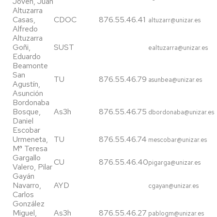
Joven, Juan
Altuzarra
Casas,
CDOC
876.55.46.41
altuzarr@unizar.es
Alfredo
Altuzarra
Goñi,
SUST
ealtuzarra@unizar.es
Eduardo
Beamonte
San
TU
876.55.46.79
asunbea@unizar.es
Agustín,
Asunción
Bordonaba
Bosque,
As3h
876.55.46.75
dbordonaba@unizar.es
Daniel
Escobar
Urmeneta,
TU
876.55.46.74
mescobar@unizar.es
Mª Teresa
Gargallo
CU
876.55.46.40
pigarga@unizar.es
Valero, Pilar
Gayán
Navarro,
AYD
cgayan@unizar.es
Carlos
González
Miguel,
As3h
876.55.46.27
pablogm@unizar.es