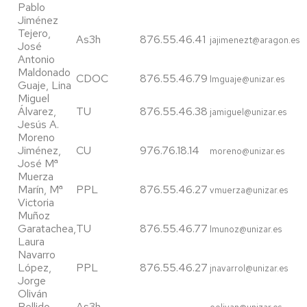
Pablo
Jiménez
Tejero,
As3h
876.55.46.41
jajimenezt@aragon.es
José
Antonio
Maldonado
CDOC
876.55.46.79
lmguaje@unizar.es
Guaje, Lina
Miguel
Álvarez,
TU
876.55.46.38
jamiguel@unizar.es
Jesús A.
Moreno
Jiménez,
CU
976.76.18.14
moreno@unizar.es
José Mª
Muerza
Marín, Mª
PPL
876.55.46.27
vmuerza@unizar.es
Victoria
Muñoz
Garatachea,
TU
876.55.46.77
lmunoz@unizar.es
Laura
Navarro
López,
PPL
876.55.46.27
jnavarrol@unizar.es
Jorge
Oliván
Bellido,
As3h