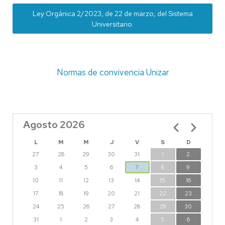
Ley Orgánica 2/2023, de 22 de marzo, del Sistema
Universitario.
Normas de convivencia Unizar
Agosto 2026
Paginación
L
M
M
J
V
S
D
27
28
29
30
31
1
2
3
4
5
6
7
8
9
10
11
12
13
14
15
16
17
18
19
20
21
22
23
24
25
26
27
28
29
30
31
1
2
3
4
5
6